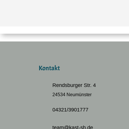
Kontakt
Rendsburger Str. 4
24534 Neumünster
04321/3901777
team@kast-sh.de