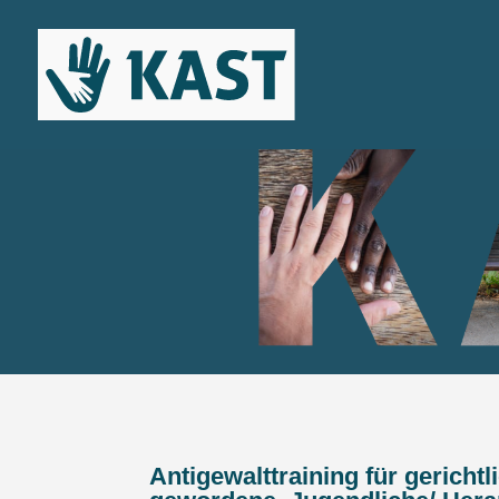
Antigewalttraining für gerichtli