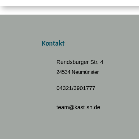
Kontakt
Rendsburger Str. 4
24534 Neumünster
04321/3901777
team@kast-sh.de