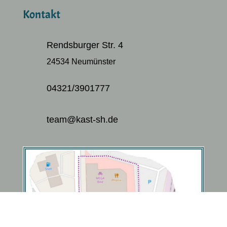
Kontakt
Rendsburger Str. 4
24534 Neumünster
04321/3901777
team@kast-sh.de