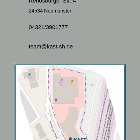
Rendsburger Str. 4
24534 Neumünster
04321/3901777
team@kast-sh.de