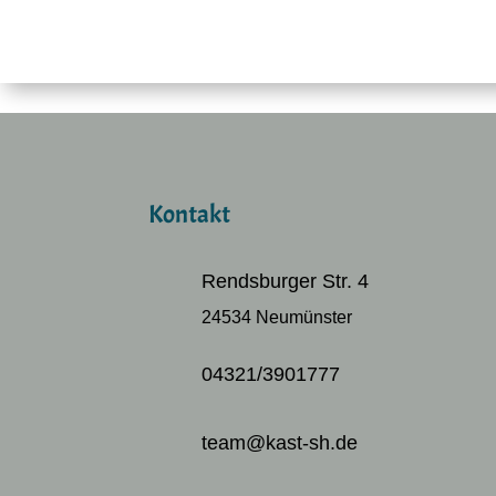
Kontakt
Rendsburger Str. 4
24534 Neumünster
04321/3901777
team@kast-sh.de