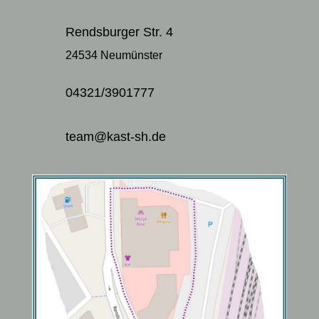
Rendsburger Str. 4
24534 Neumünster
04321/3901777
team@kast-sh.de