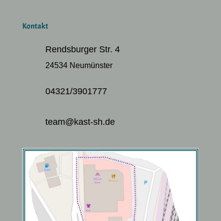
Kontakt
Rendsburger Str. 4
24534 Neumünster
04321/3901777
team@kast-sh.de