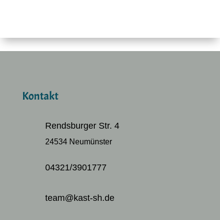
Kontakt
Rendsburger Str. 4
24534 Neumünster
04321/3901777
team@kast-sh.de